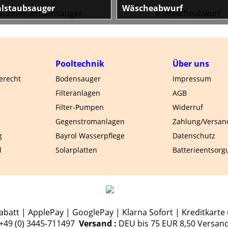
alstaubsauger
Wäscheabwurf
 und komfortable Bvc
Wäscheschacht im Baukastensyst
taubsauger von EBS
Edelstahl, oder PVC. Einfach in der
Montage, verspricht so eine
Wäscherutsche einen leichten Tran
von schmutziger Kleidung in den Ke
Pooltechnik
Über uns
oder den Hauswirtschaftsraum.
gerecht
Bodensauger
Impressum
Filteranlagen
AGB
Filter-Pumpen
Widerruf
Gegenstromanlagen
Zahlung/Versan
g
Bayrol Wasserpflege
Datenschutz
l
Solarplatten
Batterieentsorg
batt | ApplePay | GooglePay | Klarna Sofort | Kreditkarte 
.+49 (0) 3445-711497
Versand :
DEU bis 75 EUR 8,50 Versan