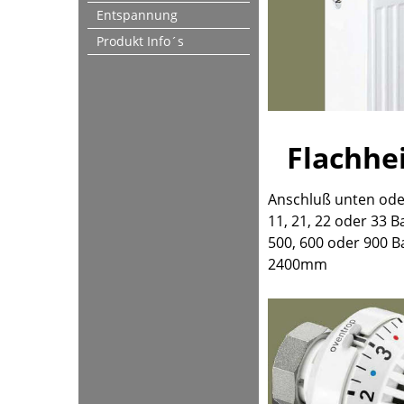
Entspannung
Produkt Info´s
Flachhe
Anschluß unten oder
11, 21, 22 oder 33 
500, 600 oder 900 B
2400mm