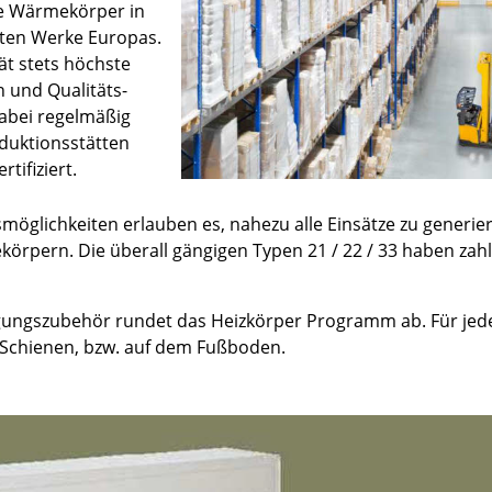
ie Wärmekörper in
ten Werke Europas.
ät stets höchste
n und Qualitäts-
abei regelmäßig
oduktionsstätten
tifiziert.
ssmöglichkeiten erlauben es, nahezu alle Einsätze zu generie
örpern. Die überall gängigen Typen 21 / 22 / 33 haben za
tigungszubehör rundet das Heizkörper Programm ab. Für jed
Schienen, bzw. auf dem Fußboden.