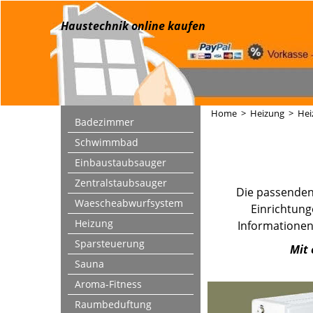
Haustechnik online kaufen
Home
>
Heizung
>
Hei
Badezimmer
Schwimmbad
Einbaustaubsauger
Zentralstaubsauger
Die passenden
Waescheabwurfsystem
Einrichtung
Heizung
Informationen
Sparsteuerung
Mit 
Sauna
Aroma-Fitness
Raumbeduftung