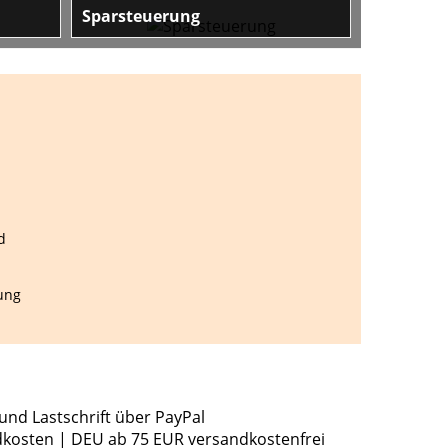
Sparsteuerung
em aus
Wasser und Energie sparen
sport
ller
d
ung
und Lastschrift über PayPal
dkosten | DEU ab 75 EUR versandkostenfrei