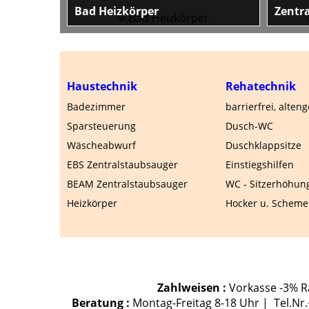
Bad Heizkörper
Zentr
ierefreie,
Design- und Sprossenheizkörper im Shop
Moderne
n Dr.Humms
as-heizkoerper.de
Einbaus
ionelle
Haustechnik
Rehatechnik
Badezimmer
barrierfrei, alten
Sparsteuerung
Dusch-WC
Wäscheabwurf
Duschklappsitze
EBS Zentralstaubsauger
Einstiegshilfen
BEAM Zentralstaubsauger
WC - Sitzerhöhun
Heizkörper
Hocker u. Scheme
Zahlweisen :
Vorkasse -3% Ra
Beratung :
Montag-Freitag 8-18 Uhr | Tel.Nr