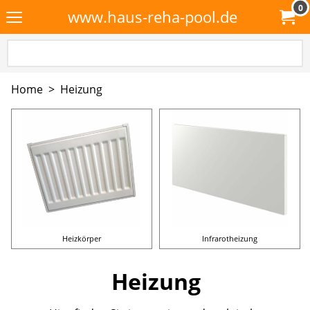
0
www.haus-reha-pool.de
Home
>
Heizung
Heizkörper
Infrarotheizung
Heizung