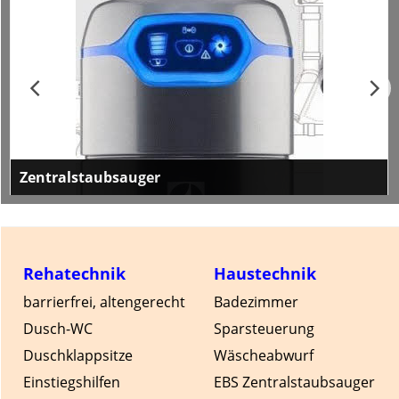
Zentralstaubsauger
Moderne und komfortable Beam Zentralstaubsauger
Rehatechnik
Haustechnik
barrierfrei, altengerecht
Badezimmer
Dusch-WC
Sparsteuerung
Duschklappsitze
Wäscheabwurf
Einstiegshilfen
EBS Zentralstaubsauger