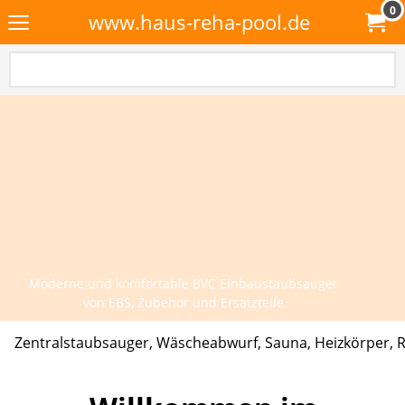
0
www.haus-reha-pool.de
Moderne und komfortable BVC Einbaustaubsauger
von EBS, Zubehör und Ersatzteile
Zentralstaubsauger, Wäscheabwurf, Sauna, Heizkörper, R