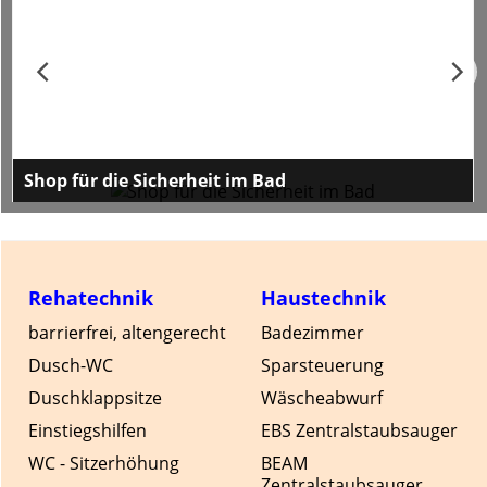
Shop für die Sicherheit im Bad
hier finden Sie Griff-und Sitzsysteme für Dusche,
Wanne, Waschbecken oder WC
Rehatechnik
Haustechnik
barrierfrei, altengerecht
Badezimmer
Dusch-WC
Sparsteuerung
Duschklappsitze
Wäscheabwurf
Einstiegshilfen
EBS Zentralstaubsauger
WC - Sitzerhöhung
BEAM
Zentralstaubsauger