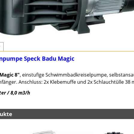
r
pumpe Speck Badu Magic
Magic 8"
, einstufige Schwimmbadkreiselpumpe, selbstans
rnfänger. Anschluss: 2x Klebemuffe und 2x Schlauchtülle 38
ter / 8,0 m3/h
ukte