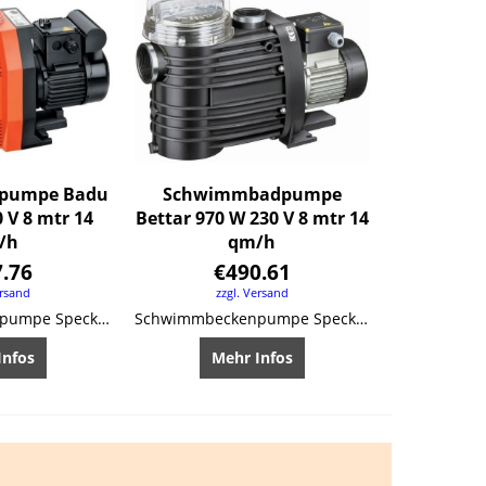
pumpe Badu
Schwimmbadpumpe
 V 8 mtr 14
Bettar 970 W 230 V 8 mtr 14
/h
qm/h
7.76
€
490.61
ersand
zzgl. Versand
Schwimmbeckenpumpe Speck Badu-90
Schwimmbeckenpumpe Speck Bettar
Infos
Mehr Infos