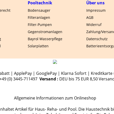
Pooltechnik
Über uns
gerecht
Bodensauger
Impressum
Filteranlagen
AGB
Filter-Pumpen
Widerruf
Gegenstromanlagen
Zahlung/Versan
g
Bayrol Wasserpflege
Datenschutz
l
Solarplatten
Batterieentsorg
batt | ApplePay | GooglePay | Klarna Sofort | Kreditkarte 
.+49 (0) 3445-711497
Versand :
DEU bis 75 EUR 8,50 Versan
Allgemeine Informationen zum Onlineshop
haltet Artikel für Haus- Reha- und Pool. Die Haustechnik b