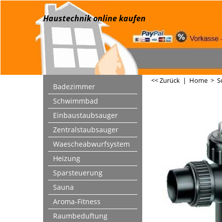
Haustechnik online kaufen
<< Zurück
|
Home
>
S
Badezimmer
Schwimmbad
Einbaustaubsauger
Zentralstaubsauger
Waescheabwurfsystem
Heizung
Sparsteuerung
Sauna
Aroma-Fitness
Raumbeduftung