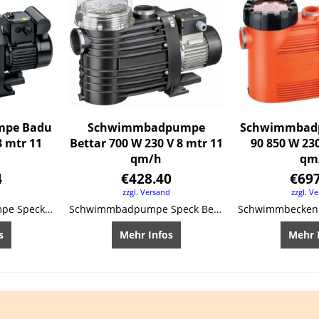
pe Badu
Schwimmbadpumpe
Schwimmbad
8 mtr 11
Bettar 700 W 230 V 8 mtr 11
90 850 W 230
qm/h
qm
4
€
428.40
€
69
d
zzgl. Versand
zzgl. V
Schwimmbeckenpumpe Speck Badu-90
Schwimmbadpumpe Speck Bettar
s
Mehr Infos
Mehr 