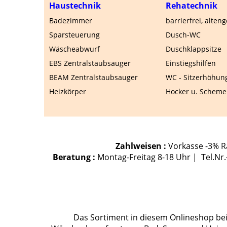
Haustechnik
Rehatechnik
Badezimmer
barrierfrei, alten
Sparsteuerung
Dusch-WC
Wäscheabwurf
Duschklappsitze
EBS Zentralstaubsauger
Einstiegshilfen
BEAM Zentralstaubsauger
WC - Sitzerhöhun
Heizkörper
Hocker u. Scheme
Zahlweisen :
Vorkasse -3% Ra
Beratung :
Montag-Freitag 8-18 Uhr | Tel.Nr
Das Sortiment in diesem Onlineshop bein