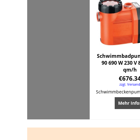
Schwimmbadpum
90 690 W 230 V 
qm/h
€
676.3
zzgl. Versan
Mehr Info