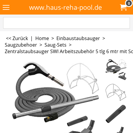
0
www.haus-reha-pool.de
<< Zurück
|
Home
>
Einbaustaubsauger
>
Saugzubehoer
>
Saug-Sets
>
Zentralstaubsauger SWI Arbeitszubehör 5 tlg 6 mtr mit S