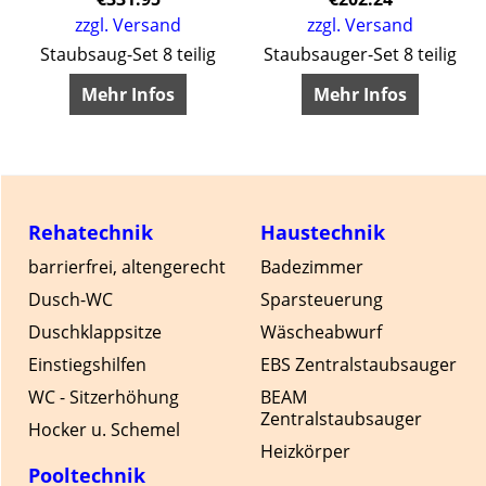
zzgl. Versand
zzgl. Versand
Staubsaug-Set 8 teilig
Staubsauger-Set 8 teilig
 Bürsten und andere Zubehöre
Mehr Infos
Mehr Infos
Rehatechnik
Haustechnik
barrierfrei, altengerecht
Badezimmer
Dusch-WC
Sparsteuerung
Duschklappsitze
Wäscheabwurf
Einstiegshilfen
EBS Zentralstaubsauger
WC - Sitzerhöhung
BEAM
Zentralstaubsauger
Hocker u. Schemel
Heizkörper
Pooltechnik