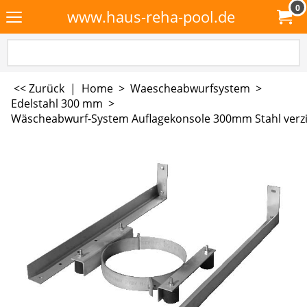
0
www.haus-reha-pool.de
<< Zurück
|
Home
>
Waescheabwurfsystem
>
Edelstahl 300 mm
>
Wäscheabwurf-System Auflagekonsole 300mm Stahl verz