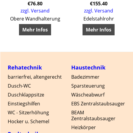
€
76.80
€
155.40
zzgl. Versand
zzgl. Versand
Obere Wandhalterung
Edelstahlrohr
m
Mehr Infos
Mehr Infos
Rehatechnik
Haustechnik
barrierfrei, altengerecht
Badezimmer
Dusch-WC
Sparsteuerung
Duschklappsitze
Wäscheabwurf
Einstiegshilfen
EBS Zentralstaubsauger
WC - Sitzerhöhung
BEAM
Zentralstaubsauger
Hocker u. Schemel
Heizkörper