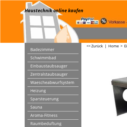
Haustechnik online kaufen
<< Zurück
|
Home
>
E
Badezimmer
Schwimmbad
Einbaustaubsauger
Zentralstaubsauger
Waescheabwurfsystem
Heizung
Sparsteuerung
Sauna
Aroma-Fitness
Raumbeduftung