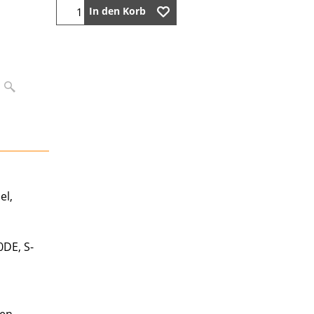
In den Korb
el,
0DE, S-