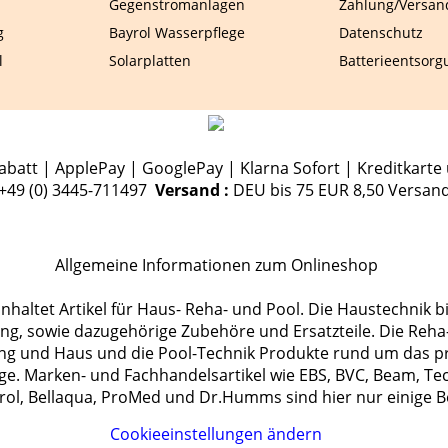
Gegenstromanlagen
Zahlung/Versan
g
Bayrol Wasserpflege
Datenschutz
l
Solarplatten
Batterieentsorg
batt | ApplePay | GooglePay | Klarna Sofort | Kreditkarte 
.+49 (0) 3445-711497
Versand :
DEU bis 75 EUR 8,50 Versan
Allgemeine Informationen zum Onlineshop
haltet Artikel für Haus- Reha- und Pool. Die Haustechnik b
, sowie dazugehörige Zubehöre und Ersatzteile. Die Reha-T
ng und Haus und die Pool-Technik Produkte rund um das p
ge. Marken- und Fachhandelsartikel wie EBS, BVC, Beam, Te
rol, Bellaqua, ProMed und Dr.Humms sind hier nur einige Be
Cookieeinstellungen ändern