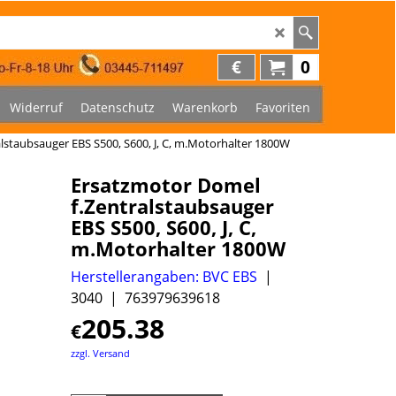
€
0
Widerruf
Datenschutz
Warenkorb
Favoriten
lstaubsauger EBS S500, S600, J, C, m.Motorhalter 1800W
Ersatzmotor Domel
f.Zentralstaubsauger
EBS S500, S600, J, C,
m.Motorhalter 1800W
Herstellerangaben: BVC EBS
3040
763979639618
205.38
€
zzgl. Versand