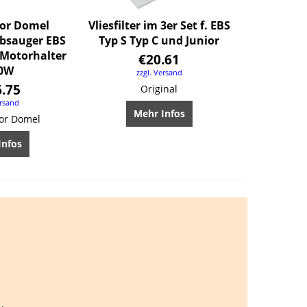
or Domel
Vliesfilter im 3er Set f. EBS
ubsauger EBS
Typ S Typ C und Junior
.Motorhalter
€
20.61
0W
zzgl. Versand
6.75
Original
ersand
Mehr Infos
or Domel
Infos