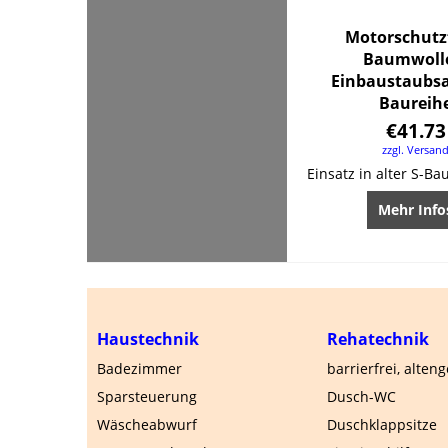
Motorschutzf
Baumwolle
Einbaustaubsa
Baureih
€
41.73
zzgl. Versan
Mehr Info
Haustechnik
Rehatechnik
Badezimmer
barrierfrei, alten
Sparsteuerung
Dusch-WC
Wäscheabwurf
Duschklappsitze