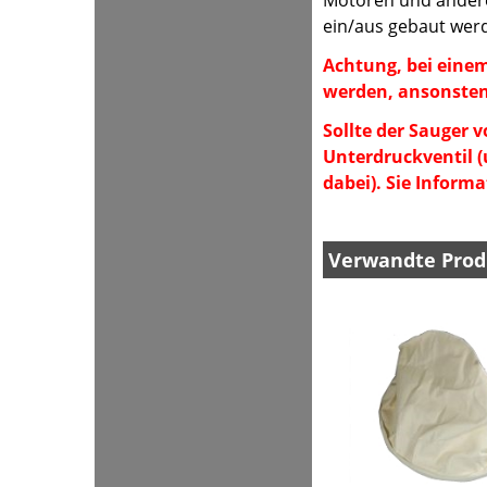
Motoren und andere 
ein/aus gebaut wer
Achtung, bei eine
werden, ansonsten
Sollte der Sauger v
Unterdruckventil 
dabei). Sie Informa
Verwandte Prod