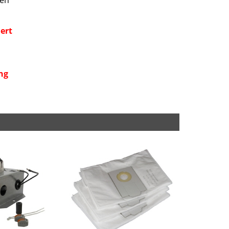
ten
ert
ng