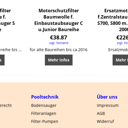
ilter
Motorschutzfilter
Ersatzmot
 f.
Baumwolle f.
f.Zentralsta
uger S
Einbaustaubsauger C
S700, S800 m
e
u.Junior Baureihe
200
€
38.87
€
22
d
zzgl. Versand
zzgl. V
Einsatz in alter S-Baureihe bis ca.2016
für alte Baureihen bis ca.2016
Ersatzmot
s
Mehr Infos
Mehr 
Pooltechnik
Über uns
gerecht
Bodensauger
Impressum
Filteranlagen
AGB
Filter-Pumpen
Widerruf