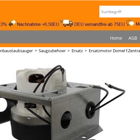
Home
AGB
inbaustaubsauger
>
Saugzubehoer
>
Ersatz
>
Ersatzmotor Domel f.Zentra