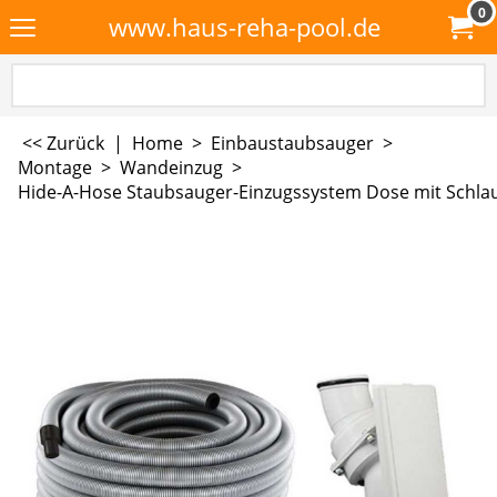
0
www.haus-reha-pool.de
<< Zurück
|
Home
>
Einbaustaubsauger
>
Montage
>
Wandeinzug
>
Hide-A-Hose Staubsauger-Einzugssystem Dose mit Schla