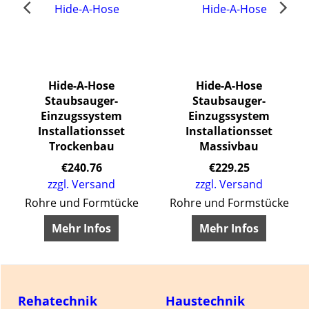
Hide-A-Hose
Hide-A-Hose
Staubsauger-
Staubsauger-
f
Einzugssystem
Einzugssystem
Installationsset
Installationsset
Trockenbau
Massivbau
€
240.76
€
229.25
zzgl. Versand
zzgl. Versand
Rohre und Formtücke
Rohre und Formstücke
Mehr Infos
Mehr Infos
Rehatechnik
Haustechnik