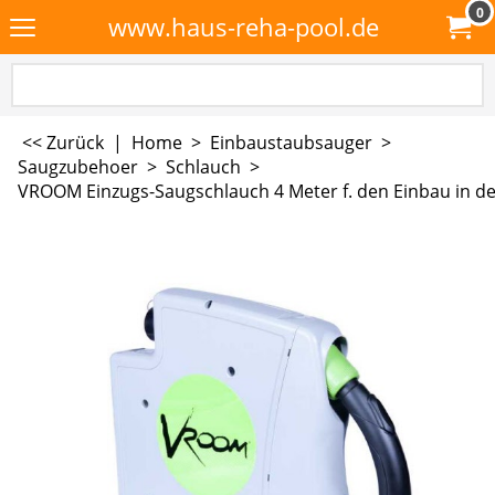
0
www.haus-reha-pool.de
<< Zurück
|
Home
>
Einbaustaubsauger
>
Saugzubehoer
>
Schlauch
>
VROOM Einzugs-Saugschlauch 4 Meter f. den Einbau in 