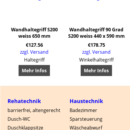
Wandhaltegriff S200
Wandhaltegriff 90 Grad
weiss 650 mm
S200 weiss 440 x 590 mm
€
127.56
€
178.75
zzgl. Versand
zzgl. Versand
 in der Dusche
Haltegriff
Winkelhaltegriff
Mehr Infos
Mehr Infos
Rehatechnik
Haustechnik
barrierfrei, altengerecht
Badezimmer
Dusch-WC
Sparsteuerung
Duschklappsitze
Wäscheabwurf