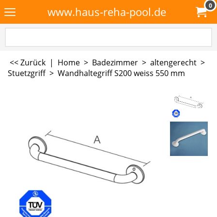
0
www.haus-reha-pool.de
<< Zurück
|
Home
>
Badezimmer
>
altengerecht
>
Stuetzgriff
>
Wandhaltegriff S200 weiss 550 mm