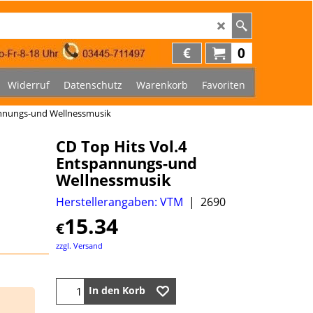
€
0
Widerruf
Datenschutz
Warenkorb
Favoriten
annungs-und Wellnessmusik
CD Top Hits Vol.4
Entspannungs-und
Wellnessmusik
Herstellerangaben: VTM
2690
15.34
€
zzgl. Versand
In den Korb