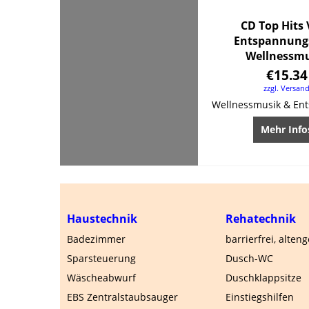
CD Top Hits 
Entspannung
Wellnessm
€
15.34
zzgl. Versan
Mehr Info
Haustechnik
Rehatechnik
Badezimmer
barrierfrei, alten
Sparsteuerung
Dusch-WC
Wäscheabwurf
Duschklappsitze
EBS Zentralstaubsauger
Einstiegshilfen