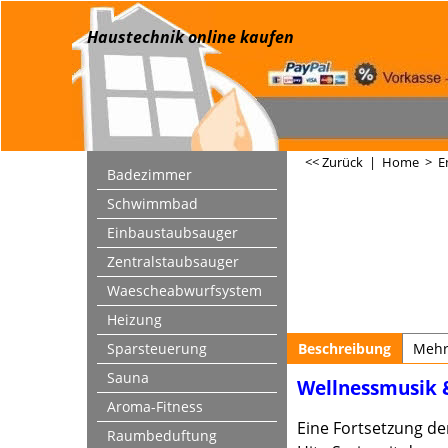
Haustechnik online kaufen
<< Zurück
|
Home
>
E
Badezimmer
Schwimmbad
Einbaustaubsauger
Zentralstaubsauger
Waescheabwurfsystem
Heizung
Sparsteuerung
Beschreibung
Meh
Sauna
Wellnessmusik 
Aroma-Fitness
Eine Fortsetzung de
Raumbeduftung