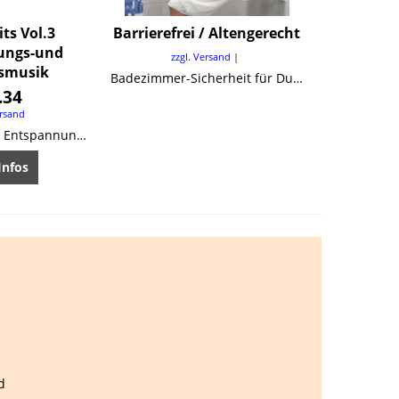
ts Vol.3
Barrierefrei / Altengerecht
ungs-und
zzgl. Versand
smusik
Badezimmer-Sicherheit für Dusche, Badewanne, Waschbecken und WC.
.34
ersand
Wellnessmusik & Entspannungsmusik
Infos
d