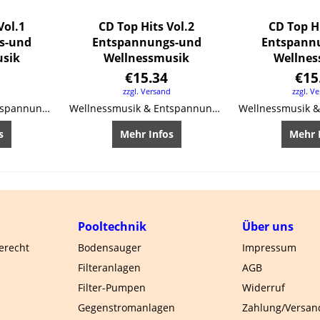
Vol.1
CD Top Hits Vol.2
CD Top Hi
s-und
Entspannungs-und
Entspann
usik
Wellnessmusik
Wellnes
€
15.34
€
15
d
zzgl. Versand
zzgl. V
Wellnessmusik & Entspannungsmusik
Wellnessmusik & Entspannungsmusik
s
Mehr Infos
Mehr 
Pooltechnik
Über uns
gerecht
Bodensauger
Impressum
Filteranlagen
AGB
Filter-Pumpen
Widerruf
Gegenstromanlagen
Zahlung/Versan