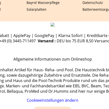
g
Bayrol Wasserpflege
Datenschutz
l
Solarplatten
Batterieentsorg
batt | ApplePay | GooglePay | Klarna Sofort | Kreditkarte 
.+49 (0) 3445-711497
Versand :
DEU bis 75 EUR 8,50 Versan
Allgemeine Informationen zum Onlineshop
haltet Artikel für Haus- Reha- und Pool. Die Haustechnik b
, sowie dazugehörige Zubehöre und Ersatzteile. Die Reha-T
ng und Haus und die Pool-Technik Produkte rund um das p
ge. Marken- und Fachhandelsartikel wie EBS, BVC, Beam, Te
rol, Bellaqua, ProMed und Dr.Humms sind hier nur einige Be
Cookieeinstellungen ändern