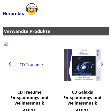
Hörprobe:
Verwandte Produkte
CD Traeume
CD Galaxis
Entspannungs-und
Entspannungs-und
Wellnessmusik
Wellnessmusik
n.
€
15.34
€
15.34