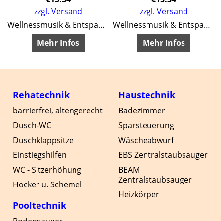
zzgl. Versand
zzgl. Versand
Wellnessmusik & Entspannungsmusik
Wellnessmusik & Entspannungsmusik
Mehr Infos
Mehr Infos
Rehatechnik
Haustechnik
barrierfrei, altengerecht
Badezimmer
Dusch-WC
Sparsteuerung
Duschklappsitze
Wäscheabwurf
Einstiegshilfen
EBS Zentralstaubsauger
WC - Sitzerhöhung
BEAM
Zentralstaubsauger
Hocker u. Schemel
Heizkörper
Pooltechnik