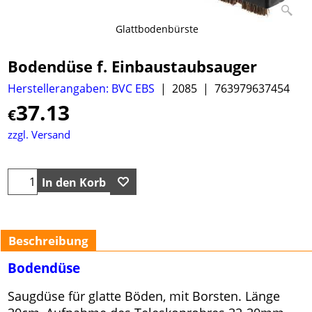
Glattbodenbürste
Bodendüse f. Einbaustaubsauger
Herstellerangaben: BVC EBS
2085
763979637454
37.13
€
zzgl. Versand
In den Korb
Beschreibung
Bodendüse
Saugdüse für glatte Böden, mit Borsten. Länge