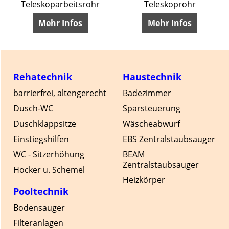
Teleskoparbeitsrohr
Teleskoprohr
Mehr Infos
Mehr Infos
Rehatechnik
Haustechnik
barrierfrei, altengerecht
Badezimmer
Dusch-WC
Sparsteuerung
Duschklappsitze
Wäscheabwurf
Einstiegshilfen
EBS Zentralstaubsauger
WC - Sitzerhöhung
BEAM
Zentralstaubsauger
Hocker u. Schemel
Heizkörper
Pooltechnik
Bodensauger
Filteranlagen