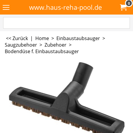
0
www.haus-reha-pool.de
<< Zurück
|
Home
>
Einbaustaubsauger
>
Saugzubehoer
>
Zubehoer
>
Bodendüse f. Einbaustaubsauger