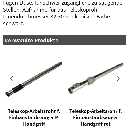
Fugen-Düse, für schwer zugängliche zu saugende
Stellen. Aufnahme für das Teleskoprohr
Innendurchmesser 32-30mm konisch. Farbe
schwarz.
Verwandte Produkte
d
Teleskop-Arbeitsrohr f.
Teleskop-Arbeitsrohr f.
Einbaustaubsauger P-
Einbaustaubsauger
Handgriff
Handgriff rot