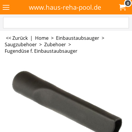
0
www.haus-reha-pool.de
<< Zurück
|
Home
>
Einbaustaubsauger
>
Saugzubehoer
>
Zubehoer
>
Fugendüse f. Einbaustaubsauger