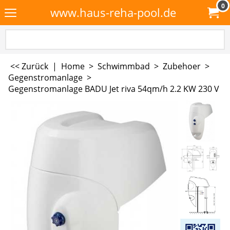
0
www.haus-reha-pool.de
<< Zurück
|
Home
>
Schwimmbad
>
Zubehoer
>
Gegenstromanlage
>
Gegenstromanlage BADU Jet riva 54qm/h 2.2 KW 230 V