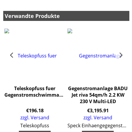
Verwandte Produkte
U
Teleskopfuss fuer
Gegenstromanlage BADU
5
Gegenstromschwimmanlage
Jet riva 54qm/h 2.2 KW
230 V Multi-LED
€
196.18
€
3,195.91
zzgl. Versand
zzgl. Versand
lage
Teleskopfuss
Speck Einhaengegegenstromanlage