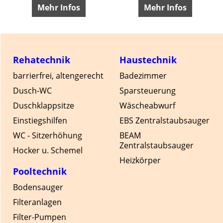
Mehr Infos
Mehr Infos
Rehatechnik
Haustechnik
barrierfrei, altengerecht
Badezimmer
Dusch-WC
Sparsteuerung
Duschklappsitze
Wäscheabwurf
Einstiegshilfen
EBS Zentralstaubsauger
WC - Sitzerhöhung
BEAM
Zentralstaubsauger
Hocker u. Schemel
Heizkörper
Pooltechnik
Bodensauger
Filteranlagen
Filter-Pumpen