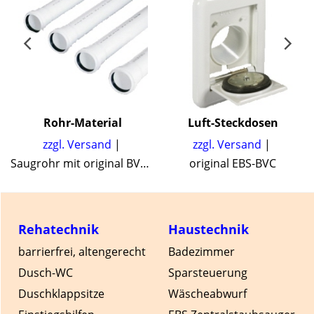
Rohr-Material
Luft-Steckdosen
zzgl. Versand
zzgl. Versand
ranlagen
Saugrohr mit original BVC Dichtungssystem für zentrale Staubsauger, Bogen, Muffen und Abzweige
original EBS-BVC
Rehatechnik
Haustechnik
barrierfrei, altengerecht
Badezimmer
Dusch-WC
Sparsteuerung
Duschklappsitze
Wäscheabwurf