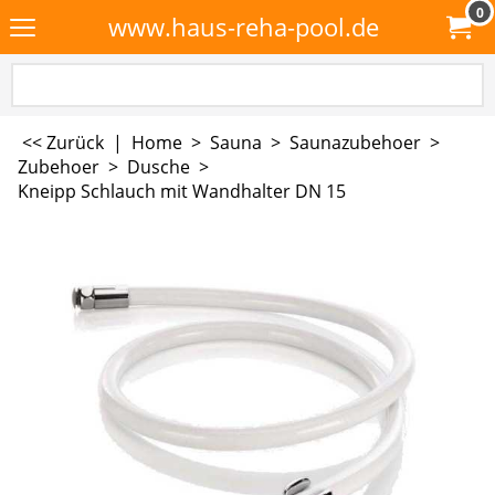
0
www.haus-reha-pool.de
<< Zurück
|
Home
>
Sauna
>
Saunazubehoer
>
Zubehoer
>
Dusche
>
Kneipp Schlauch mit Wandhalter DN 15