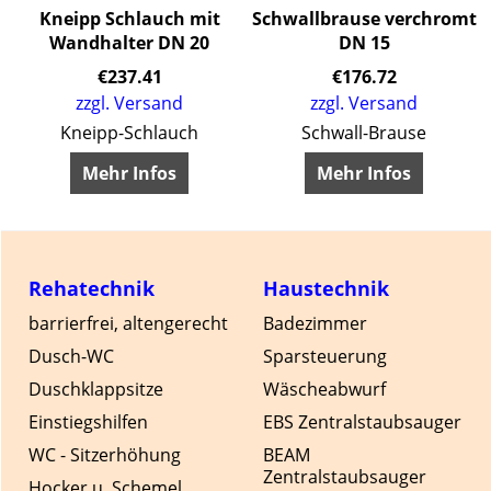
t
Kneipp Schlauch mit
Schwallbrause verchromt
Wandhalter DN 20
DN 15
€
237.41
€
176.72
zzgl. Versand
zzgl. Versand
Kneipp-Schlauch
Schwall-Brause
Mehr Infos
Mehr Infos
Rehatechnik
Haustechnik
barrierfrei, altengerecht
Badezimmer
Dusch-WC
Sparsteuerung
Duschklappsitze
Wäscheabwurf
Einstiegshilfen
EBS Zentralstaubsauger
WC - Sitzerhöhung
BEAM
Zentralstaubsauger
Hocker u. Schemel