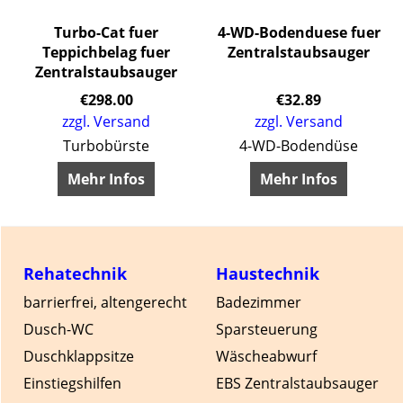
Turbo-Cat fuer
4-WD-Bodenduese fuer
Teppichbelag fuer
Zentralstaubsauger
Zentralstaubsauger
€
298.00
€
32.89
zzgl. Versand
zzgl. Versand
sauger, Sie sparen gegenüber dem Einzelkauf
Turbobürste
4-WD-Bodendüse
Mehr Infos
Mehr Infos
Rehatechnik
Haustechnik
barrierfrei, altengerecht
Badezimmer
Dusch-WC
Sparsteuerung
Duschklappsitze
Wäscheabwurf
Einstiegshilfen
EBS Zentralstaubsauger