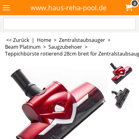
0
www.haus-reha-pool.de
<< Zurück
|
Home
>
Zentralstaubsauger
>
Beam Platinum
>
Saugzubehoer
>
Teppichbürste rotierend 28cm breit für Zentralstaubsau