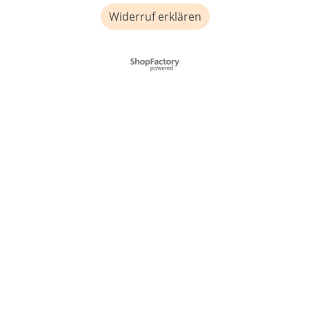
Widerruf erklären
WebShop erstellt mit ShopFactory Shop Software.