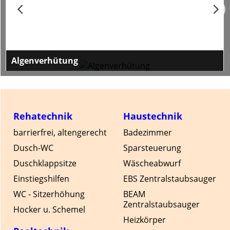
Algenverhütung
gegen Algen, Pilze und Bakterien
Rehatechnik
Haustechnik
barrierfrei, altengerecht
Badezimmer
Dusch-WC
Sparsteuerung
Duschklappsitze
Wäscheabwurf
Einstiegshilfen
EBS Zentralstaubsauger
WC - Sitzerhöhung
BEAM
Zentralstaubsauger
Hocker u. Schemel
Heizkörper