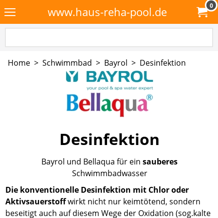
0
www.haus-reha-pool.de
Home
>
Schwimmbad
>
Bayrol
>
Desinfektion
Desinfektion
Bayrol und Bellaqua für ein
sauberes
Schwimmbadwasser
Die konventionelle Desinfektion mit Chlor oder
Aktivsauerstoff
wirkt nicht nur keimtötend, sondern
beseitigt auch auf diesem Wege der Oxidation (sog.kalte