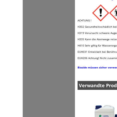
ACHTUNG !
H302 Gesundheitsschädlich be
H319 Verursacht schwere Auge
H335 Kann die Atemwege reize
H410 Sehr giftig für Wasserorga
EUH031 Entwickelt bei Berührun
EUH206 Achtung! Nicht zusamme
Biozide müssen sicher verwe
Verwandte Prod