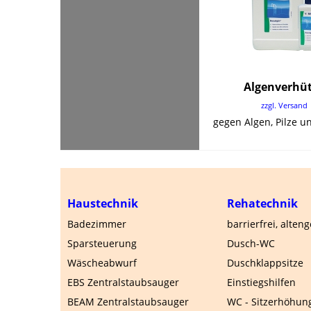
Algenverhü
zzgl. Versand
Haustechnik
Rehatechnik
Badezimmer
barrierfrei, alten
Sparsteuerung
Dusch-WC
Wäscheabwurf
Duschklappsitze
EBS Zentralstaubsauger
Einstiegshilfen
BEAM Zentralstaubsauger
WC - Sitzerhöhun