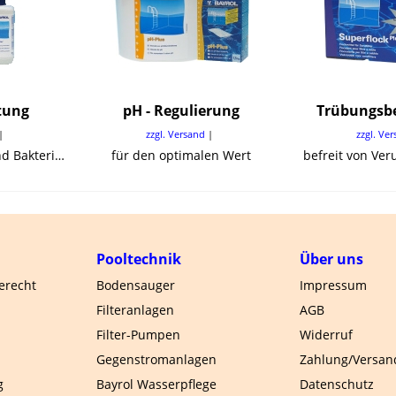
tung
pH - Regulierung
Trübungsbe
zzgl. Versand
zzgl. Ve
gegen Algen, Pilze und Bakterien
für den optimalen Wert
befreit von Ve
Pooltechnik
Über uns
gerecht
Bodensauger
Impressum
Filteranlagen
AGB
Filter-Pumpen
Widerruf
Gegenstromanlagen
Zahlung/Versan
g
Bayrol Wasserpflege
Datenschutz