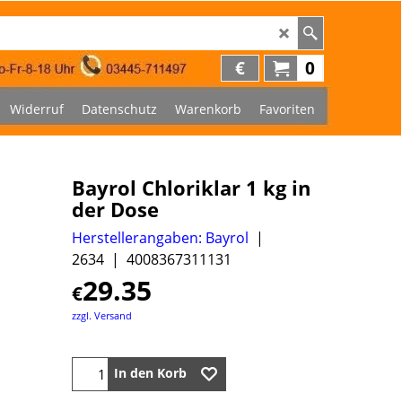
€
0
Widerruf
Datenschutz
Warenkorb
Favoriten
Bayrol Chloriklar 1 kg in
der Dose
Herstellerangaben: Bayrol
2634
4008367311131
29.35
€
zzgl. Versand
In den Korb