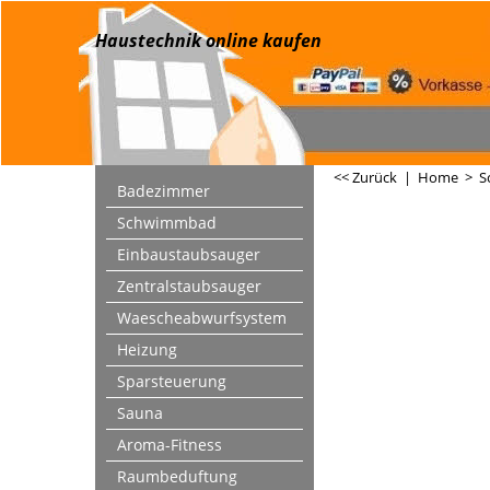
Haustechnik online kaufen
<< Zurück
|
Home
>
S
Badezimmer
Schwimmbad
Einbaustaubsauger
Zentralstaubsauger
Waescheabwurfsystem
Heizung
Sparsteuerung
Sauna
Aroma-Fitness
Raumbeduftung