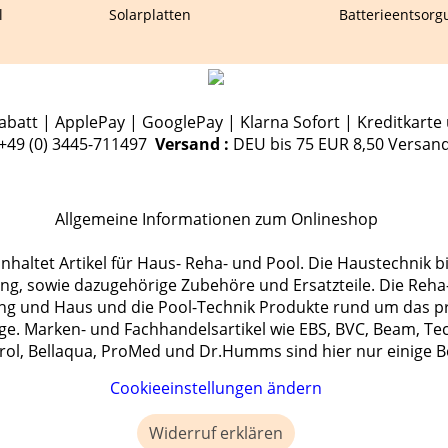
l
Solarplatten
Batterieentsorg
batt | ApplePay | GooglePay | Klarna Sofort | Kreditkarte 
.+49 (0) 3445-711497
Versand :
DEU bis 75 EUR 8,50 Versan
Allgemeine Informationen zum Onlineshop
haltet Artikel für Haus- Reha- und Pool. Die Haustechnik b
, sowie dazugehörige Zubehöre und Ersatzteile. Die Reha-T
ng und Haus und die Pool-Technik Produkte rund um das p
ge. Marken- und Fachhandelsartikel wie EBS, BVC, Beam, Te
rol, Bellaqua, ProMed und Dr.Humms sind hier nur einige Be
Cookieeinstellungen ändern
Widerruf erklären