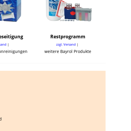
seitigung
Restprogramm
rsand
zzgl. Versand
runreinigungen
weitere Bayrol Produkte
d