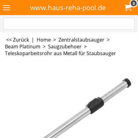
0
www.haus-reha-pool.de
<< Zurück
|
Home
>
Zentralstaubsauger
>
Beam Platinum
>
Saugzubehoer
>
Teleskoparbeitsrohr aus Metall für Staubsauger