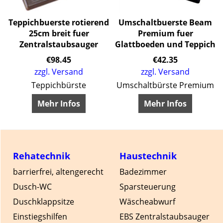
Teppichbuerste rotierend
Umschaltbuerste Beam
25cm breit fuer
Premium fuer
Zentralstaubsauger
Glattboeden und Teppich
€
98.45
€
42.35
zzgl. Versand
zzgl. Versand
sauger, Sie sparen gegenüber dem Einzelkauf
Teppichbürste
Umschaltbürste Premium
Mehr Infos
Mehr Infos
Rehatechnik
Haustechnik
barrierfrei, altengerecht
Badezimmer
Dusch-WC
Sparsteuerung
Duschklappsitze
Wäscheabwurf
Einstiegshilfen
EBS Zentralstaubsauger