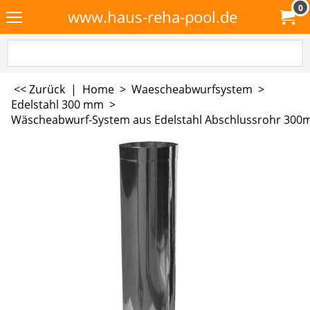
0
www.haus-reha-pool.de
<< Zurück
|
Home
>
Waescheabwurfsystem
>
Edelstahl 300 mm
>
Wäscheabwurf-System aus Edelstahl Abschlussrohr 30