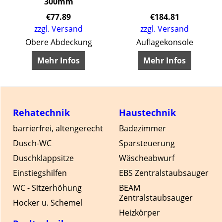
300mm
€
77.89
€
184.81
zzgl. Versand
zzgl. Versand
ichten Transport von schmutziger Kleidung in den Keller oder den Hauswirtschaftsraum.
Obere Abdeckung
Auflagekonsole
Mehr Infos
Mehr Infos
Rehatechnik
Haustechnik
barrierfrei, altengerecht
Badezimmer
Dusch-WC
Sparsteuerung
Duschklappsitze
Wäscheabwurf
Einstiegshilfen
EBS Zentralstaubsauger
WC - Sitzerhöhung
BEAM
Zentralstaubsauger
Hocker u. Schemel
Heizkörper