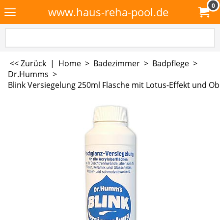
0
www.haus-reha-pool.de
<< Zurück
|
Home
>
Badezimmer
>
Badpflege
>
Dr.Humms
>
Blink Versiegelung 250ml Flasche mit Lotus-Effekt und O