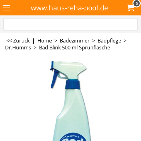
0
www.haus-reha-pool.de
<< Zurück
|
Home
>
Badezimmer
>
Badpflege
>
Dr.Humms
>
Bad Blink 500 ml Sprühflasche