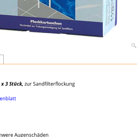
r
l
 x 3 Stück,
zur Sandfilterflockung
enblatt
chwere Augenschäden