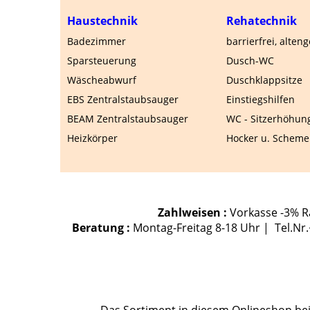
Haustechnik
Rehatechnik
Badezimmer
barrierfrei, alten
Sparsteuerung
Dusch-WC
Wäscheabwurf
Duschklappsitze
EBS Zentralstaubsauger
Einstiegshilfen
BEAM Zentralstaubsauger
WC - Sitzerhöhun
Heizkörper
Hocker u. Scheme
Zahlweisen :
Vorkasse -3% Ra
Beratung :
Montag-Freitag 8-18 Uhr | Tel.Nr