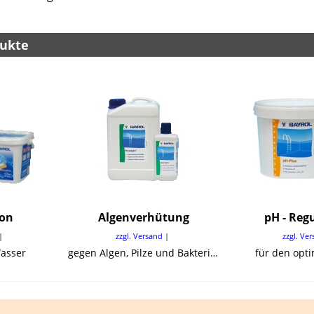
ukte
ion
Algenverhütung
pH - Reg
zzgl. Versand
zzgl. Ve
Wasser
gegen Algen, Pilze und Bakterien
für den opt