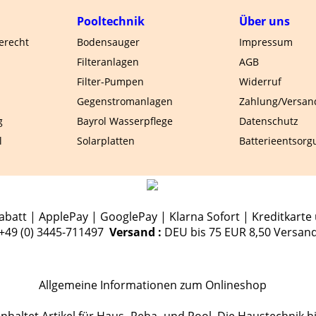
Pooltechnik
Über uns
gerecht
Bodensauger
Impressum
Filteranlagen
AGB
Filter-Pumpen
Widerruf
Gegenstromanlagen
Zahlung/Versan
g
Bayrol Wasserpflege
Datenschutz
l
Solarplatten
Batterieentsorg
batt | ApplePay | GooglePay | Klarna Sofort | Kreditkarte 
.+49 (0) 3445-711497
Versand :
DEU bis 75 EUR 8,50 Versan
Allgemeine Informationen zum Onlineshop