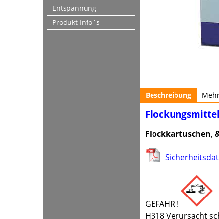
Entspannung
Produkt Info´s
Beschreibung
Meh
Flockungsmitte
Flockkartuschen
,
8
Sicherheitsdat
GEFAHR !
H318 Verursacht s