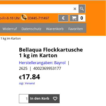
€
0
Widerruf
Datenschutz
Warenkorb
Favoriten
 1 kg im Karton
Bellaqua Flockkartusche
1 kg im Karton
Herstellerangaben: Bayrol
2625
4002369953177
17.84
€
zzgl. Versand
In den Korb