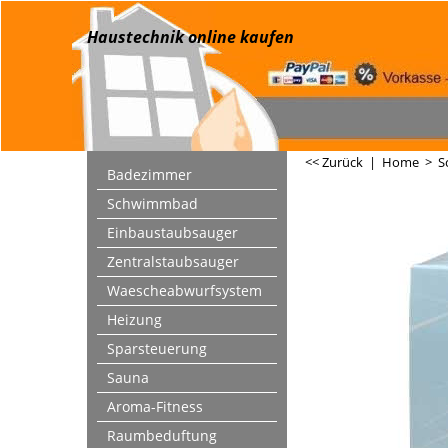
Haustechnik online kaufen
<< Zurück
|
Home
>
S
Badezimmer
Schwimmbad
Einbaustaubsauger
Zentralstaubsauger
Waescheabwurfsystem
Heizung
Sparsteuerung
Sauna
Aroma-Fitness
Raumbeduftung