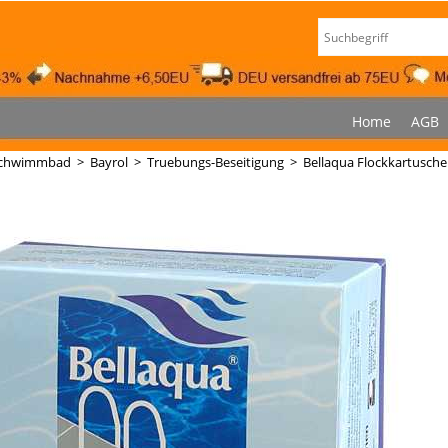
Home
AGB
chwimmbad
>
Bayrol
>
Truebungs-Beseitigung
>
Bellaqua Flockkartusche