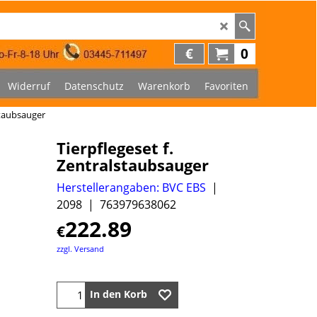
€
0
Widerruf
Datenschutz
Warenkorb
Favoriten
staubsauger
Tierpflegeset f.
Zentralstaubsauger
Herstellerangaben: BVC EBS
2098
763979638062
222.89
€
zzgl. Versand
In den Korb