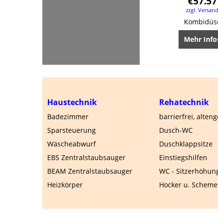
€
57.57
zzgl. Versan
Kombidüs
Mehr Info
Haustechnik
Rehatechnik
Badezimmer
barrierfrei, alten
Sparsteuerung
Dusch-WC
Wäscheabwurf
Duschklappsitze
EBS Zentralstaubsauger
Einstiegshilfen
BEAM Zentralstaubsauger
WC - Sitzerhöhun
Heizkörper
Hocker u. Scheme