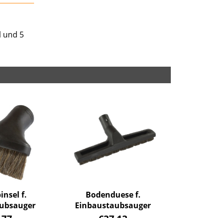
l und 5
nsel f.
Bodenduese f.
ubsauger
Einbaustaubsauger