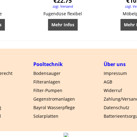
€
22.75
€
10
d
zzgl. Versand
zzgl. V
e
Fugendüse flexibel
Möbelp
s
Mehr Infos
Mehr 
Pooltechnik
Über uns
gerecht
Bodensauger
Impressum
Filteranlagen
AGB
Filter-Pumpen
Widerruf
Gegenstromanlagen
Zahlung/Versan
g
Bayrol Wasserpflege
Datenschutz
l
Solarplatten
Batterieentsorg