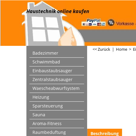
Haustechnik online kaufen
<< Zurück
|
Home
>
E
Badezimmer
Schwimmbad
Einbaustaubsauger
Zentralstaubsauger
Waescheabwurfsystem
Heizung
Sparsteuerung
Sauna
Aroma-Fitness
Raumbeduftung
Beschreibung