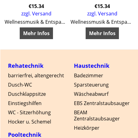
d
€
15.34
€
15.34
zzgl. Versand
zzgl. Versand
Wellnessmusik & Entspannungsmusik
Wellnessmusik & Entspannungsmusik
Mehr Infos
Mehr Infos
Rehatechnik
Haustechnik
barrierfrei, altengerecht
Badezimmer
Dusch-WC
Sparsteuerung
Duschklappsitze
Wäscheabwurf
Einstiegshilfen
EBS Zentralstaubsauger
WC - Sitzerhöhung
BEAM
Zentralstaubsauger
Hocker u. Schemel
Heizkörper
Pooltechnik