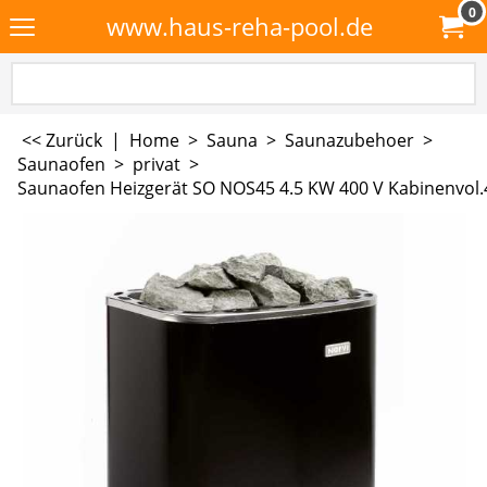
0
www.haus-reha-pool.de
<< Zurück
|
Home
>
Sauna
>
Saunazubehoer
>
Saunaofen
>
privat
>
Saunaofen Heizgerät SO NOS45 4.5 KW 400 V Kabinenvol