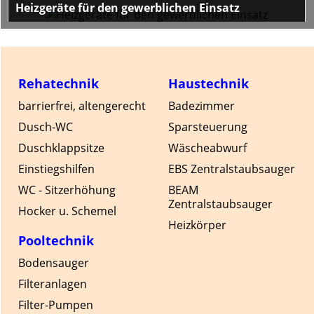
Heizgeräte für den gewerblichen Einsatz
fürs Hotel, Pension, Fitnesscenter usw.
Rehatechnik
Haustechnik
barrierfrei, altengerecht
Badezimmer
Dusch-WC
Sparsteuerung
Duschklappsitze
Wäscheabwurf
Einstiegshilfen
EBS Zentralstaubsauger
WC - Sitzerhöhung
BEAM
Zentralstaubsauger
Hocker u. Schemel
Heizkörper
Pooltechnik
Bodensauger
Filteranlagen
Filter-Pumpen