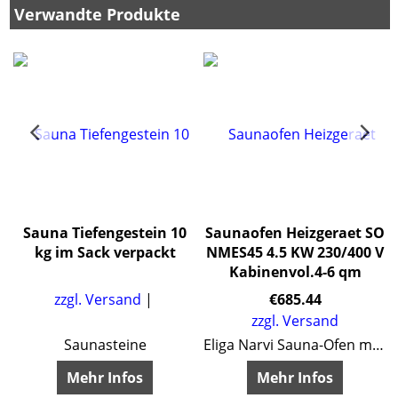
Verwandte Produkte
Sauna Tiefengestein 10
Saunaofen Heizgeraet SO
kg im Sack verpackt
NMES45 4.5 KW 230/400 V
Kabinenvol.4-6 qm
zzgl. Versand
€
685.44
zzgl. Versand
enter usw.
Saunasteine
Eliga Narvi Sauna-Ofen mit integrierter Steuerung
Mehr Infos
Mehr Infos