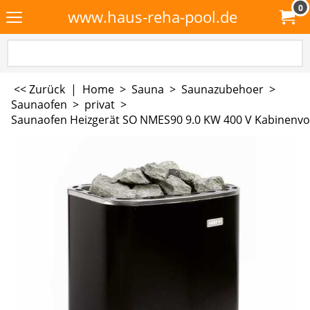
0
www.haus-reha-pool.de
<< Zurück
|
Home
>
Sauna
>
Saunazubehoer
>
Saunaofen
>
privat
>
Saunaofen Heizgerät SO NMES90 9.0 KW 400 V Kabinenvo